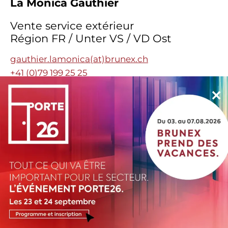
La Monica Gauthier
Vente service extérieur
Région FR / Unter VS / VD Ost
gauthier.lamonica(at)brunex.ch
+41 (0)79 199 25 25
×
UNIVERS
THÉMATIQUES
AUTRES INFOS & PRODUITS