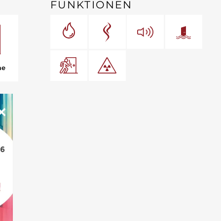
FUNKTIONEN
me
×