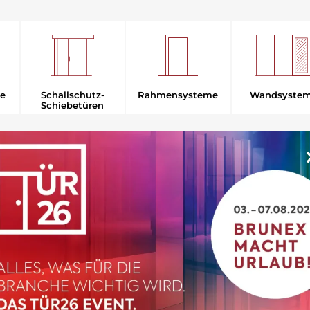
Rahmensysteme
e
Schallschutz-
Wandsyste
Schiebetüren
EN
er
Fachhandel
Bauherr