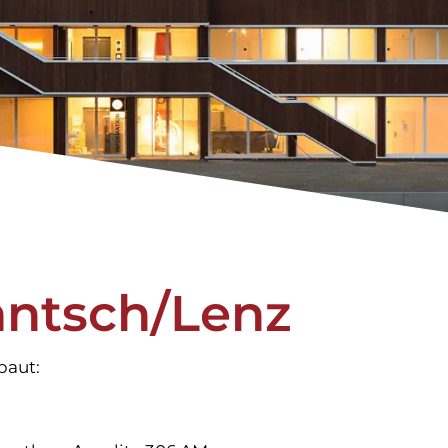
antsch/Lenz
baut: