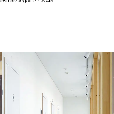
unstharz Argolite 306 AM