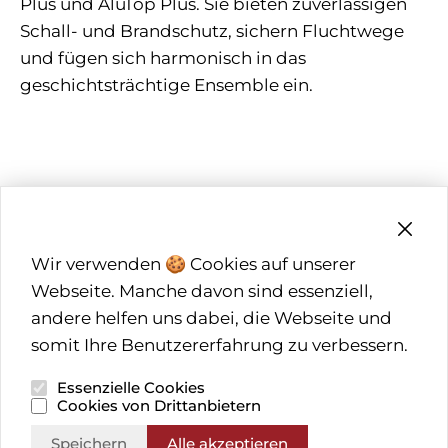
Plus und AluTop Plus. Sie bieten zuverlässigen
Schall- und Brandschutz, sichern Fluchtwege
und fügen sich harmonisch in das
geschichtsträchtige Ensemble ein.
Wir verwenden 🍪 Cookies auf unserer
SCHREINER & HOLZBAUER
Webseite. Manche davon sind essenziell,
andere helfen uns dabei, die Webseite und
FACHHANDEL
somit Ihre Benutzererfahrung zu verbessern.
ARCHITEKTEN & PLANER
Essenzielle Cookies
Cookies von Drittanbietern
BRUNEX PARTNER
Speichern
Alle akzeptieren