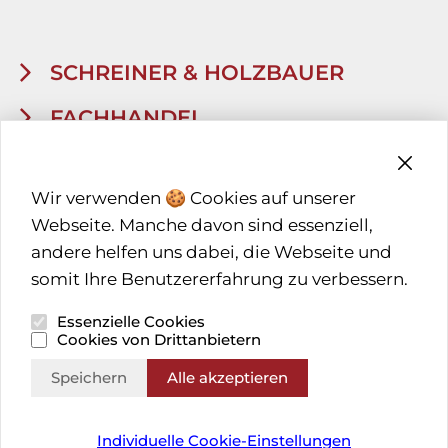
SCHREINER & HOLZBAUER
FACHHANDEL
ARCHITEKTEN & PLANER
Wir verwenden 🍪 Cookies auf unserer
BRUNEX PARTNER
Webseite. Manche davon sind essenziell,
andere helfen uns dabei, die Webseite und
somit Ihre Benutzererfahrung zu verbessern.
Essenzielle Cookies
Cookies von Drittanbietern
BRUNEX
Speichern
Alle akzeptieren
RAUMABSCHLÜSSE
Individuelle Cookie-Einstellungen